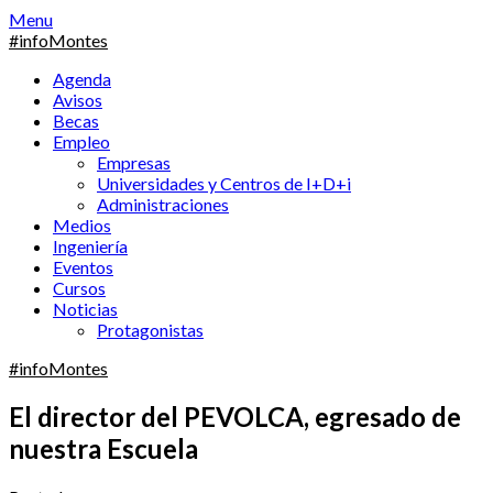
Skip
Menu
to
#infoMontes
content
Agenda
Avisos
Becas
Empleo
Empresas
Universidades y Centros de I+D+i
Administraciones
Medios
Ingeniería
Eventos
Cursos
Noticias
Protagonistas
#infoMontes
El director del PEVOLCA, egresado de
nuestra Escuela