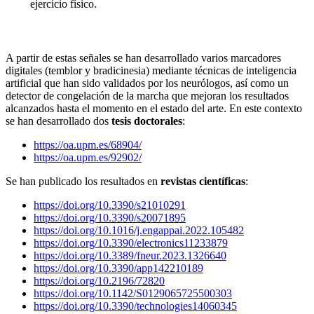
ejercicio físico.
A partir de estas señales se han desarrollado varios marcadores
digitales (temblor y bradicinesia) mediante técnicas de inteligencia
artificial que han sido validados por los neurólogos, así como un
detector de congelación de la marcha que mejoran los resultados
alcanzados hasta el momento en el estado del arte. En este contexto
se han desarrollado dos
tesis doctorales
:
https://oa.upm.es/68904/
https://oa.upm.es/92902/
Se han publicado los resultados en
revistas científicas
:
https://doi.org/10.3390/s21010291
https://doi.org/10.3390/s20071895
https://doi.org/10.1016/j.engappai.2022.105482
https://doi.org/10.3390/electronics11233879
https://doi.org/10.3389/fneur.2023.1326640
https://doi.org/10.3390/app142210189
https://doi.org/10.2196/72820
https://doi.org/10.1142/S0129065725500303
https://doi.org/10.3390/technologies14060345