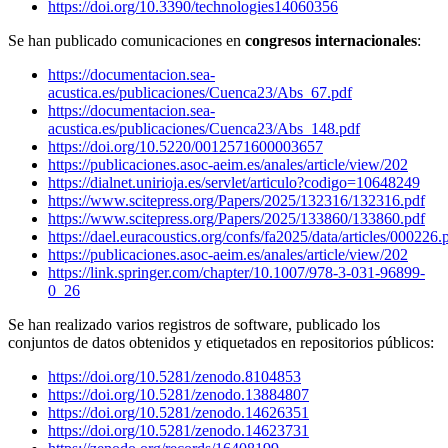
https://doi.org/10.3390/technologies14060356
Se han publicado comunicaciones en
congresos internacionales
:
https://documentacion.sea-
acustica.es/publicaciones/Cuenca23/Abs_67.pdf
https://documentacion.sea-
acustica.es/publicaciones/Cuenca23/Abs_148.pdf
https://doi.org/10.5220/0012571600003657
https://publicaciones.asoc-aeim.es/anales/article/view/202
https://dialnet.unirioja.es/servlet/articulo?codigo=10648249
https://www.scitepress.org/Papers/2025/132316/132316.pdf
https://www.scitepress.org/Papers/2025/133860/133860.pdf
https://dael.euracoustics.org/confs/fa2025/data/articles/000226.
https://publicaciones.asoc-aeim.es/anales/article/view/202
https://link.springer.com/chapter/10.1007/978-3-031-96899-
0_26
Se han realizado varios registros de software, publicado los
conjuntos de datos obtenidos y etiquetados en repositorios públicos:
https://doi.org/10.5281/zenodo.8104853
https://doi.org/10.5281/zenodo.13884807
https://doi.org/10.5281/zenodo.14626351
https://doi.org/10.5281/zenodo.14623731