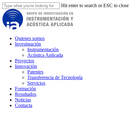
Skip
Hit enter to search or ESC to close
to
Close
main
Search
content
Menu
Quienes somos
Investigación
Instrumentación
Acústica Aplicada
Proyectos
Innovación
Patentes
Transferencia de Tecnología
Servicios
Formación
Resultados
Noticias
Contacta