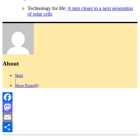
Technology for life:
A step closer to a next generation
of solar cells
About
Mail
|
More Posts(9)
Facebook
Mastodon
Email
Compartir