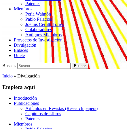
Patentes
Miembros
Perla Wahnón
Pablo Palacios
Joeluis Cerutti Torres
Colaboradores
Antiguos Miembros
Proyectos de Investigación
Divulgación
Enlaces
Unete
Buscar:
Buscar
Inicio
»
Divulgación
Empieza aquí
Introducción
Publicaciones
Artículos en Revistas (Research papers)
Capítulos de Libros
Patentes
Miembros