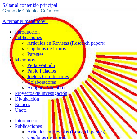
Saltar al contenido principal
Grupo de Cálculos Cuánticos
Alternar el menú móvil
Introducción
Publicaciones
Artículos en Revistas (Research papers)
Capítulos de Libros
Patentes
Miembros
Perla Wahnón
Pablo Palacios
Joeluis Cerutti Torres
Colaboradores
Antiguos Miembros
Proyectos de Investigación
Divulgación
Enlaces
Unete
Introducción
Publicaciones
Artículos en Revistas (Research papers)
Capítulos de Libros