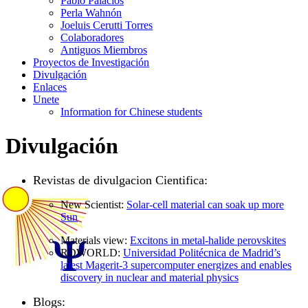
Pablo Palacios
Perla Wahnón
Joeluis Cerutti Torres
Colaboradores
Antiguos Miembros
Proyectos de Investigación
Divulgación
Enlaces
Unete
Information for Chinese students
Divulgación
Revistas de divulgacion Cientifica:
New Scientist:
Solar-cell material can soak up more
Sun
Materials view:
Excitons in metal-halide perovskites
RDWORLD:
Universidad Politécnica de Madrid’s
latest Magerit-3 supercomputer energizes and enables
discovery in nuclear and material physics
Blogs: