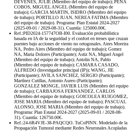
DEVENES, JULIE (Miembro del equipo de trabajo); PEÑA
COBOS, MIGUEL ANGEL (Miembro del equipo de
trabajo); GARCIA MARTIN, ISIDRO (Miembro del equipo
de trabajo); PORTILLO JUAN, NEREA FATIMA (Miembro
del equipo de trabajo). Programa: Plan Estatal 2024-2027
(2025-09-01 / 2029-08-31). Cuantía: 125000.00€.
Ref.:PID2024-157747OB-I00. Evaluación probabilística
basada en IA de la seguridad y el confort en trenes que cruzan
puentes bajo acciones de viento no ortogonales. Aires Moreira
NA, Pedro Aires (Miembro del equipo de trabajo); Gomez
NA, Maria Dolores (Participante); Astiz NA, Miguel Angel
(Miembro del equipo de trabajo); Antolin NA, Pablo
(Miembro del equipo de trabajo); CAMARA CASADO,
ALFREDO (Investigador principal (IP)); WANG, JIE
(Participante); AVILA SANCHEZ, SERGIO (Participante);
Martínez Cutillas, Antonio Aureo (Participante);
GONZALEZ MONGE, JAVIER LUIS (Miembro del equipo
de trabajo); CARBAJOSA FERNANDEZ, CARLOS
(Miembro del equipo de trabajo); GOICOLEA RUIGOMEZ,
JOSE MARIA (Miembro del equipo de trabajo); PASCUAL
ALONSO, JOSE MARIA (Miembro del equipo de trabajo).
Programa: Plan Estatal 2024-2027 (2025-09-01 / 2028-08-
31). Cuantía: 126750.00€.
Ref.:24-6R4VJE-38-PAQCQO. TuCoPINN. Modelado de la
Propagación Tumoral mediante Redes Neuronales Acopladas