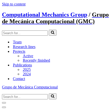
Skip to content
Computational Mechanics Group
/
Grupo
de Mecánica Computacional (GMC)
Search
for...
Team
Research lines
Projects
Active
Recently finished
Publications
2025
2024
Contact
Grupo de Mecánica Computacional
Search
for...
Navigation
Menu
Navigation