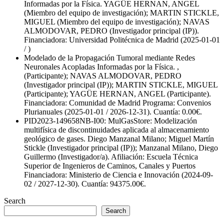
Informadas por la Física. YAGÜE HERNAN, ANGEL
(Miembro del equipo de investigación); MARTIN STICKLE,
MIGUEL (Miembro del equipo de investigación); NAVAS
ALMODOVAR, PEDRO (Investigador principal (IP)).
Financiadora: Universidad Politécnica de Madrid (2025-01-01
/ )
Modelado de la Propagación Tumoral mediante Redes
Neuronales Acopladas Informadas por la Física. ,
(Participante); NAVAS ALMODOVAR, PEDRO
(Investigador principal (IP)); MARTIN STICKLE, MIGUEL
(Participante); YAGÜE HERNAN, ANGEL (Participante).
Financiadora: Comunidad de Madrid Programa: Convenios
Plurianuales (2025-01-01 / 2026-12-31). Cuantía: 0.00€.
PID2023-149658NB-I00: MulGasStore: Modelización
multifísica de discontinuidades aplicada al almacenamiento
geológico de gases. Diego Manzanal Milano; Miguel Martín
Stickle (Investigador principal (IP)); Manzanal Milano, Diego
Guillermo (Investigador/a). Afiliación: Escuela Técnica
Superior de Ingenieros de Caminos, Canales y Puertos
Financiadora: Ministerio de Ciencia e Innovación (2024-09-
02 / 2027-12-30). Cuantía: 94375.00€.
Search
Search