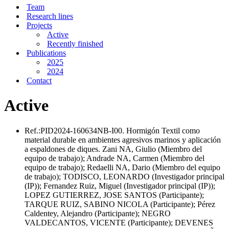
Menu
Team
Research lines
Projects
Active
Recently finished
Publications
2025
2024
Contact
Active
Ref.:PID2024-160634NB-I00. Hormigón Textil como
material durable en ambientes agresivos marinos y aplicación
a espaldones de diques. Zani NA, Giulio (Miembro del
equipo de trabajo); Andrade NA, Carmen (Miembro del
equipo de trabajo); Redaelli NA, Dario (Miembro del equipo
de trabajo); TODISCO, LEONARDO (Investigador principal
(IP)); Fernandez Ruiz, Miguel (Investigador principal (IP));
LOPEZ GUTIERREZ, JOSE SANTOS (Participante);
TARQUE RUIZ, SABINO NICOLA (Participante); Pérez
Caldentey, Alejandro (Participante); NEGRO
VALDECANTOS, VICENTE (Participante); DEVENES