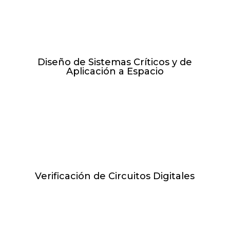
J de 17:30h-21:30h // 29.04.27 -
17.06.27
Diseño de Sistemas Críticos y de
Aplicación a Espacio
V de 17:30h-21:30h // 30.04.27 -
25.06.27
Verificación de Circuitos Digitales
L de 17:30h-21:00h // 15.02.27 -