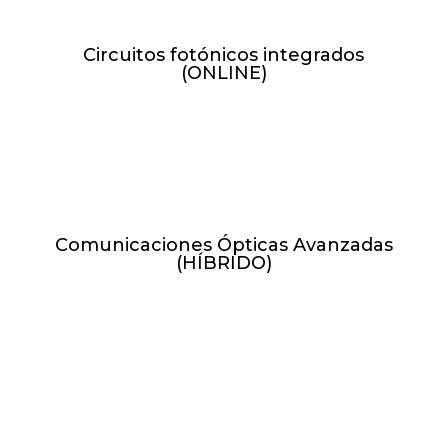
Circuitos fotónicos integrados
(ONLINE)
L y X de 17:00h-19:00h //
26.04.27 - 14.06.27
Comunicaciones Ópticas Avanzadas
(HÍBRIDO)
M y J de 17:00h-19:00h //
09.02.27 - 08.04.27