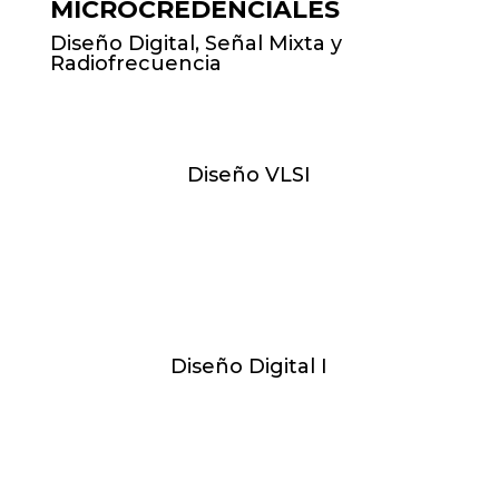
MICROCREDENCIALES
Diseño Digital, Señal Mixta y
Radiofrecuencia
Diseño VLSI
X y V de 17:00h-19:00h //
11.09.26 - 11.01.27
Diseño Digital I
L de 17:30h-21:00h // 14.09.26 -
16.11.26