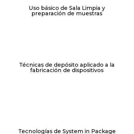
Uso básico de Sala Limpia y
preparación de muestras
L y X de 17:00h-20:00h //
14.09.26 - 02.11.26
Técnicas de depósito aplicado a la
fabricación de dispositivos
L y X de 17:00h-20:00h //
16.11.26 - 25.01.27
Tecnologías de System in Package