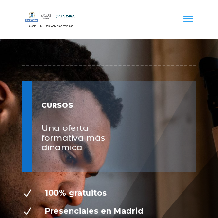
CURSOS
Una oferta
formativa más
dinámica
N
100% gratuitos
N
Presenciales en Madrid