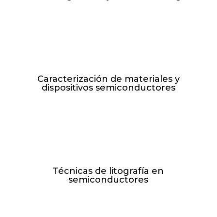
M y J de 17:00h-20:00h //
18.05.27 - 17.06.27
Caracterización de materiales y
dispositivos semiconductores
M y J de 17:00h-20:00h //
16.02.27 - 06.05.27
Técnicas de litografía en
semiconductores
L y X de 17:00h-20:00h //