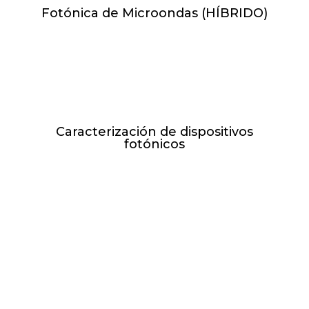
Fotónica de Microondas (HÍBRIDO)
M y J de 17:00h-19:00h //
27.04.27 - 15.06.27
Caracterización de dispositivos
fotónicos
L de 17:00h-21:00h // 08.02.27 -
12.04.27