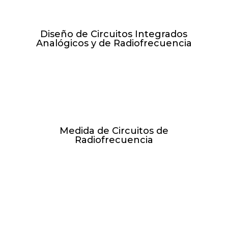
19.04.27
Diseño de Circuitos Integrados
Analógicos y de Radiofrecuencia
M y V de 17:00h-19:00h //
02.02.27 - 18.05.27
Medida de Circuitos de
Radiofrecuencia
L y J de 16:00h-19:00h //
24.05.27 - 24.06.27