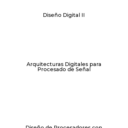
Diseño Digital II
L de 17:30h-21:00h // 30.11.26 -
15.02.27
Arquitecturas Digitales para
Procesado de Señal
X de 17:30h-20:30h // 10.02.27 -
21.04.27
Diseño de Procesadores con