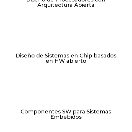
Arquitectura Abierta
V de 17:30h-21:30h // 19.02.27 -
16.04.27
Diseño de Sistemas en Chip basados
en HW abierto
J de 17:30h-21:30h // 18.02.27 -
15.04.27
Componentes SW para Sistemas
Embebidos