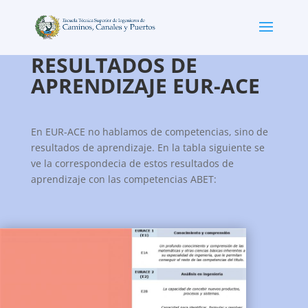
RESULTADOS DE
APRENDIZAJE EUR-ACE
En EUR-ACE no hablamos de competencias, sino de
resultados de aprendizaje. En la tabla siguiente se
ve la correspondecia de estos resultados de
aprendizaje con las competencias ABET: