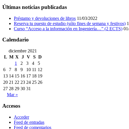
Últimas noticias publicadas
Préstamo y devoluciones de libros
11/03/2022
Reserva tu puesto de estudio (sólo fines de semana y festivos)
1
Curso “Acceso a la información en Ingeniería…” (2 ECTS)
01
Calendario
diciembre 2021
L
M
X
J
V
S
D
1
2
3
4
5
6
7
8
9
10
11
12
13
14
15
16
17
18
19
20
21
22
23
24
25
26
27
28
29
30
31
Mar »
Accesos
Acceder
Feed de entradas
Feed de comentarios