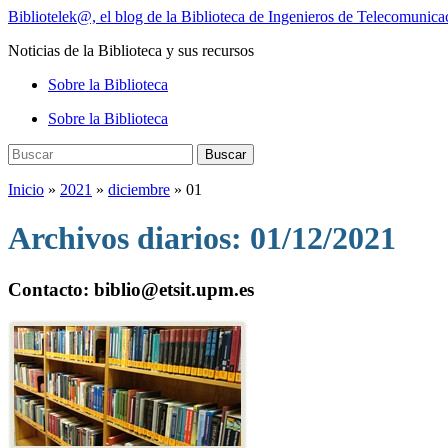
Saltar
Bibliotelek@, el blog de la Biblioteca de Ingenieros de Telecomunic
al
Noticias de la Biblioteca y sus recursos
contenido
principal
Alternar
Sobre la Biblioteca
el
Sobre la Biblioteca
menú
móvil
Buscar:
Buscar
Inicio
»
2021
»
diciembre
»
01
Archivos diarios:
01/12/2021
Contacto: biblio@etsit.upm.es