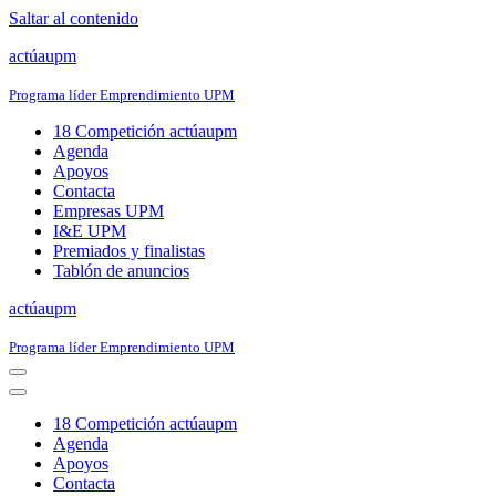
Saltar al contenido
actúaupm
Programa líder Emprendimiento UPM
18 Competición actúaupm
Agenda
Apoyos
Contacta
Empresas UPM
I&E UPM
Premiados y finalistas
Tablón de anuncios
actúaupm
Programa líder Emprendimiento UPM
Menú
de
Menú
navegación
de
18 Competición actúaupm
navegación
Agenda
Apoyos
Contacta