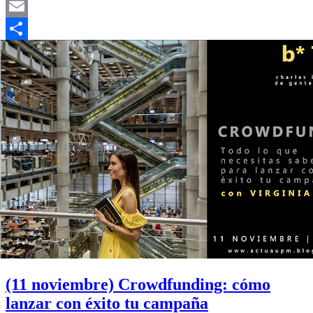
Mastodon
Email
Compartir
(11 noviembre) Crowdfunding: cómo
lanzar con éxito tu campaña