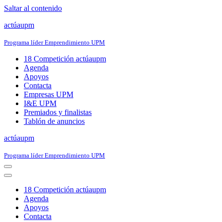
Saltar al contenido
actúaupm
Programa líder Emprendimiento UPM
18 Competición actúaupm
Agenda
Apoyos
Contacta
Empresas UPM
I&E UPM
Premiados y finalistas
Tablón de anuncios
actúaupm
Programa líder Emprendimiento UPM
Menú
de
Menú
navegación
de
18 Competición actúaupm
navegación
Agenda
Apoyos
Contacta