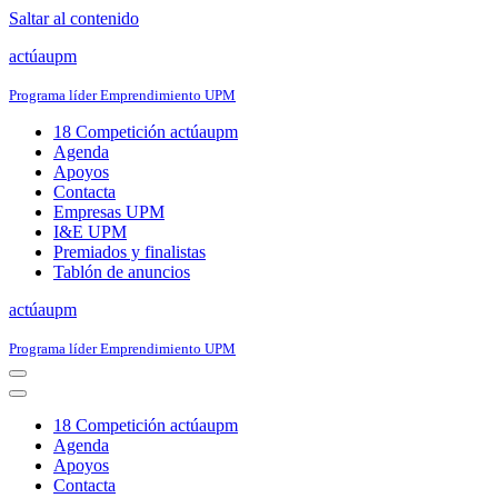
Saltar al contenido
actúaupm
Programa líder Emprendimiento UPM
18 Competición actúaupm
Agenda
Apoyos
Contacta
Empresas UPM
I&E UPM
Premiados y finalistas
Tablón de anuncios
actúaupm
Programa líder Emprendimiento UPM
Menú
de
Menú
navegación
de
18 Competición actúaupm
navegación
Agenda
Apoyos
Contacta