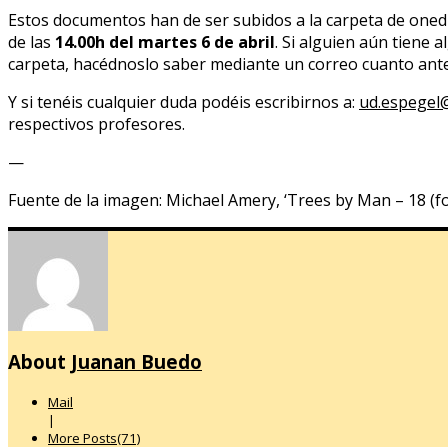
Estos documentos han de ser subidos a la carpeta de oned
de las
14.00h del martes 6 de abril
. Si alguien aún tiene 
carpeta, hacédnoslo saber mediante un correo cuanto ante
Y si tenéis cualquier duda podéis escribirnos a:
ud.espegel
respectivos profesores.
—
Fuente de la imagen: Michael Amery, ‘Trees by Man – 18 (fo
About
Juanan Buedo
Mail
|
More Posts(71)