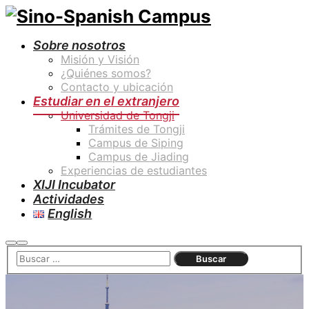
Sobre nosotros
Misión y Visión
¿Quiénes somos?
Contacto y ubicación
Estudiar en el extranjero
Universidad de Tongji
Trámites de Tongji
Campus de Siping
Campus de Jiading
Experiencias de estudiantes
XIJI Incubator
Actividades
English
Buscar
Menú
principal