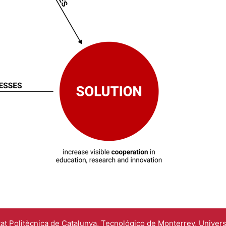
tat Politècnica de Catalunya, Tecnológico de Monterrey, Univers