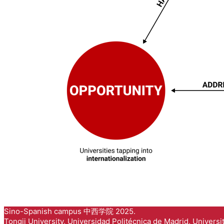
Sino-Spanish campus 中西学院 2025.
Tongji University, Universidad Politécnica de Madrid, Universi