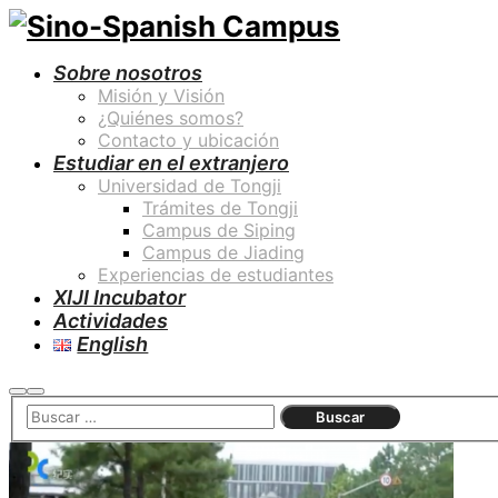
Sobre nosotros
Misión y Visión
¿Quiénes somos?
Contacto y ubicación
Estudiar en el extranjero
Universidad de Tongji
Trámites de Tongji
Campus de Siping
Campus de Jiading
Experiencias de estudiantes
XIJI Incubator
Actividades
English
Buscar
Menú
principal