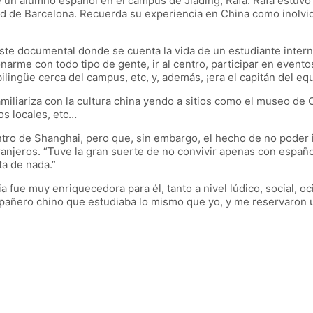
 un alumno español en el campus de Jiading, Rafa. Rafa estuvo
d de Barcelona. Recuerda su experiencia en China como inolvid
n este documental donde se cuenta la vida de un estudiante inte
rme con todo tipo de gente, ir al centro, participar en evento
lingüe cerca del campus, etc, y, además, ¡era el capitán del eq
liariza con la cultura china yendo a sitios como el museo de C
os locales, etc…
entro de Shanghai, pero que, sin embargo, el hecho de no poder 
tranjeros. “Tuve la gran suerte de no convivir apenas con espa
ta de nada.”
a fue muy enriquecedora para él, tanto a nivel lúdico, social, 
añero chino que estudiaba lo mismo que yo, y me reservaron un 