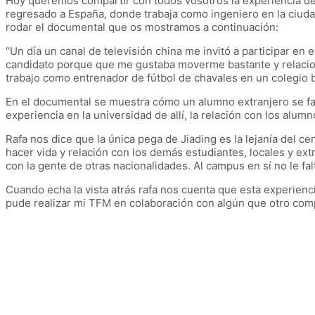
Hoy queremos compartir con todos vosotros la experiencia de
regresado a España, donde trabaja como ingeniero en la ciuda
rodar el documental que os mostramos a continuación:
“Un día un canal de televisión china me invitó a participar e
candidato porque que me gustaba moverme bastante y relaciona
trabajo como entrenador de fútbol de chavales en un colegio bi
En el documental se muestra cómo un alumno extranjero se fami
experiencia en la universidad de allí, la relación con los alumn
Rafa nos dice que la única pega de Jiading es la lejanía del c
hacer vida y relación con los demás estudiantes, locales y ex
con la gente de otras nacionalidades. Al campus en sí no le fal
Cuando echa la vista atrás rafa nos cuenta que esta experienci
pude realizar mi TFM en colaboración con algún que otro comp