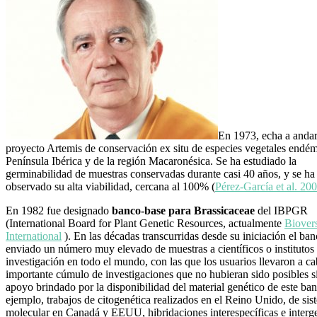
En 1973, echa a andar
proyecto Artemis de conservación ex situ de especies vegetales endém
Península Ibérica y de la región Macaronésica. Se ha estudiado la
germinabilidad de muestras conservadas durante casi 40 años, y se ha
observado su alta viabilidad, cercana al 100% (
Pérez-García et al. 20
En 1982 fue designado
banco-base para Brassicaceae
del IBPGR
(International Board for Plant Genetic Resources, actualmente
Biovers
International
). En las décadas transcurridas desde su iniciación el ba
enviado un número muy elevado de muestras a científicos o institutos
investigación en todo el mundo, con las que los usuarios llevaron a c
importante cúmulo de investigaciones que no hubieran sido posibles si
apoyo brindado por la disponibilidad del material genético de este ba
ejemplo, trabajos de citogenética realizados en el Reino Unido, de sis
molecular en Canadá y EEUU, hibridaciones interespecíficas e interg