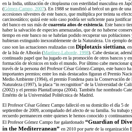
en la India, utilización de citoplasma con esterilidad masculina en Japó
(
Gómez-Campo, 2007
). En 1988 se transfirió al brécol un gen de una
accesiones silvestres de este banco, que multiplica por treinta su efect
carcinostático; quizá este solo caso podría ser suficiente para justificar
del banco en sus más de
cuarenta años de existencia
. Este banco tie
haber la salvación de especies amenazadas, que de no haberse conser
tiempo en este banco no se habrían podido recuperar sus poblaciones 
hubieran extinguido inexorablemente de la Naturaleza. Un ejemplo de
Diplotaxis siettiana
caso son las actuaciones realizadas con
, e
de la Isla de Alborán (
Martínez-Laborde, 1998
). Cabe destacar, ademá
continuado papel que ha jugado en la promoción de otros bancos y en
formación de técnicos en todo el mundo. Por último cabe mencionar q
través de la persona del Profesor César Gómez-Campo, este banco ha
importantes premios; entre los más destacados figuran el Premio Naci
Medio Ambiente (1994), el premio Fondena para la Conservación de 
Naturaleza (1997), la placa “in recognition” de la Universidad de Cali
(2002) y el premio PlantaEuropa (2004). También fue nombrado Cate
Emérito de la Universidad Politécnica de Madrid.
El Profesor César Gómez Campo falleció en su domicilio el día 5 de
septiembre de 2009, acompañado del afecto de su familia. Su trabajo 
recuerdo permanecen entre quienes le hemos conocido y continuamos 
“Guardian of Dive
El Profesor Gómez Campo fue galardonado
in the Mediterranean”
en 2010 por parte de la organización 