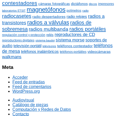
contestadores
dictáfonos
cámaras fotográficas
impresores
discos
magnetófonos
polímetros
laboratorios ETSIT
radio
radiocasetes
radios a
radio relojes
radio despertadores
radios a válvulas
radios de
transistores
sobremesa
radios portátiles
radios multibanda
reproductores de CD
relés
regulación control y protección
sistema morse
soportes de
reproductores digitales
sistema baudot
teléfonos
audio
televisión portátil
teléfonos contestador
televisores
de mesa
teléfonos inalámbricos
videocámaras
teléfonos portátiles
walkmans
Meta
Acceder
Feed de entradas
Feed de comentarios
WordPress.org
Audiovisual
Catálogo de piezas
Computación y Redes de Datos
Contacto