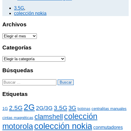
3.5G
,
colección nokia
Archivos
A
r
c
Categorías
h
i
C
v
a
o
t
Búsquedas
s
e
g
B
o
u
r
s
Etiquetas
í
c
a
a
2G
s
2.5G
3.5G
3G
2G/3G
r
1G
centralitas manuales
bobinas
:
colección
clamshell
cintas magnéticas
colección nokia
motorola
conmutadores