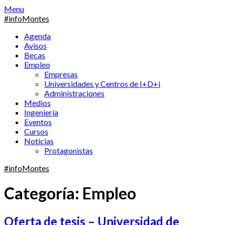
Skip
Menu
to
#infoMontes
content
Agenda
Avisos
Becas
Empleo
Empresas
Universidades y Centros de I+D+i
Administraciones
Medios
Ingeniería
Eventos
Cursos
Noticias
Protagonistas
#infoMontes
Categoría:
Empleo
Oferta de tesis – Universidad de