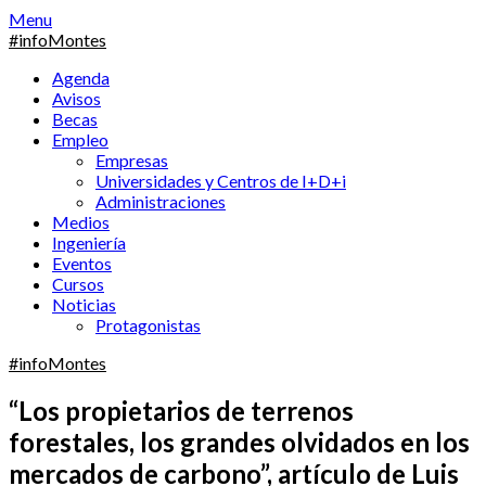
Skip
Menu
to
#infoMontes
content
Agenda
Avisos
Becas
Empleo
Empresas
Universidades y Centros de I+D+i
Administraciones
Medios
Ingeniería
Eventos
Cursos
Noticias
Protagonistas
#infoMontes
“Los propietarios de terrenos
forestales, los grandes olvidados en los
mercados de carbono”, artículo de Luis