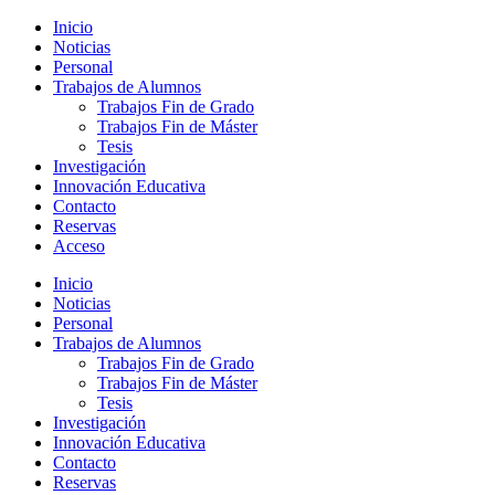
Saltar
Alternar
Inicio
al
el
Noticias
contenido
menú
Personal
principal
móvil
Trabajos de Alumnos
Trabajos Fin de Grado
Trabajos Fin de Máster
Tesis
Investigación
Innovación Educativa
Contacto
Reservas
Acceso
Inicio
Noticias
Personal
Trabajos de Alumnos
Trabajos Fin de Grado
Trabajos Fin de Máster
Tesis
Investigación
Innovación Educativa
Contacto
Reservas