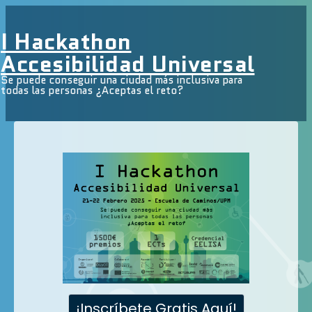
↓
Saltar
I Hackathon
al
Accesibilidad Universal
Men
contenido
Se puede conseguir una ciudad más inclusiva para
principal
todas las personas ¿Aceptas el reto?
¡Inscríbete Gratis Aquí!