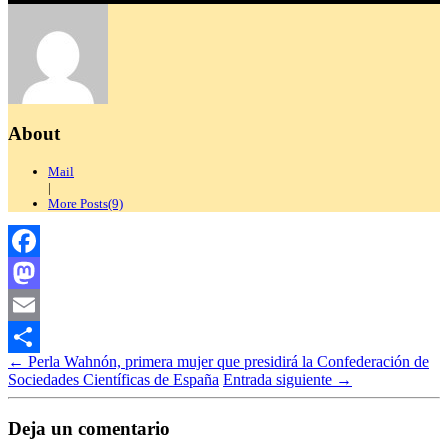
About
Mail
|
More Posts(9)
Facebook
Mastodon
Email
←
Perla Wahnón, primera mujer que presidirá la Confederación de
Compartir
Sociedades Científicas de España
Entrada siguiente
→
Deja un comentario