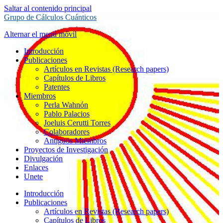
Saltar al contenido principal
Grupo de Cálculos Cuánticos
Alternar el menú móvil
Introducción
Publicaciones
Artículos en Revistas (Research papers)
Capítulos de Libros
Patentes
Miembros
Perla Wahnón
Pablo Palacios
Joeluis Cerutti Torres
Colaboradores
Antiguos Miembros
Proyectos de Investigación
Divulgación
Enlaces
Unete
Introducción
Publicaciones
Artículos en Revistas (Research papers)
Capítulos de Libros