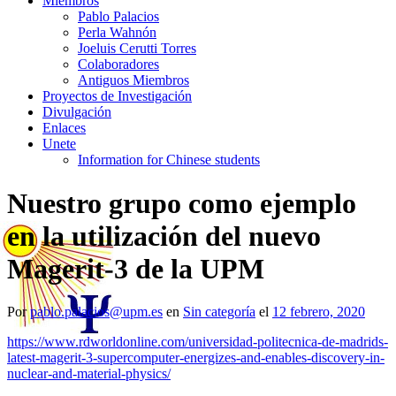
Miembros
Pablo Palacios
Perla Wahnón
Joeluis Cerutti Torres
Colaboradores
Antiguos Miembros
Proyectos de Investigación
Divulgación
Enlaces
Unete
Information for Chinese students
Nuestro grupo como ejemplo
en la utilización del nuevo
Magerit-3 de la UPM
Por
pablo.palacios@upm.es
en
Sin categoría
el
12 febrero, 2020
https://www.rdworldonline.com/universidad-politecnica-de-madrids-
latest-magerit-3-supercomputer-energizes-and-enables-discovery-in-
nuclear-and-material-physics/