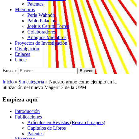
Patentes
Miembros
Perla Wahnón
Pablo Palacios
Joeluis Cerutti Torres
Colaboradores
Antiguos Miembros
Proyectos de Investigación
Divulgación
Enlaces
Unete
Buscar:
Buscar
Inicio
»
Sin categoría
»
Nuestro grupo como ejemplo en la
utilización del nuevo Magerit-3 de la UPM
Empieza aquí
Introducción
Publicaciones
Artículos en Revistas (Research papers)
Capítulos de Libros
Patentes