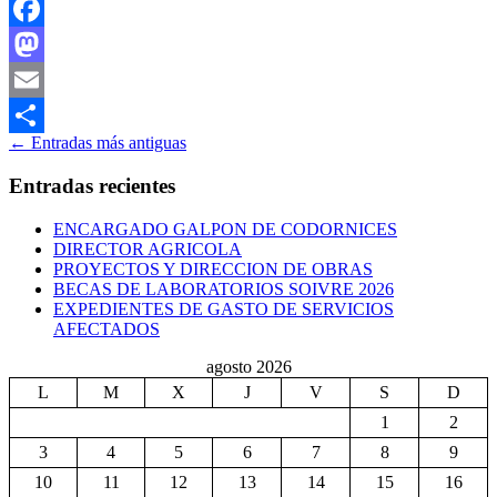
Facebook
Mastodon
Email
Ir
←
Entradas más antiguas
Compartir
a
Entradas recientes
las
ENCARGADO GALPON DE CODORNICES
entradas
DIRECTOR AGRICOLA
PROYECTOS Y DIRECCION DE OBRAS
BECAS DE LABORATORIOS SOIVRE 2026
EXPEDIENTES DE GASTO DE SERVICIOS
AFECTADOS
agosto 2026
L
M
X
J
V
S
D
1
2
3
4
5
6
7
8
9
10
11
12
13
14
15
16