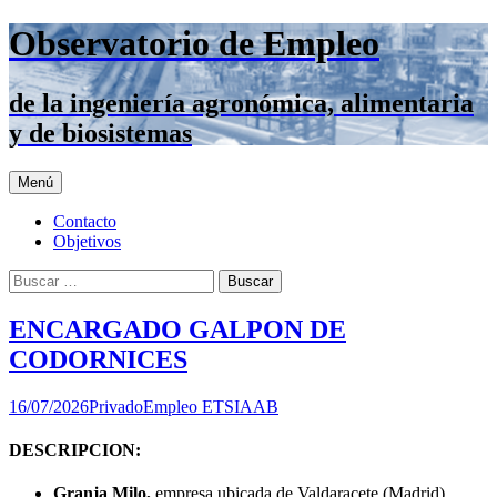
Saltar
Observatorio de Empleo
al
contenido
de la ingeniería agronómica, alimentaria
y de biosistemas
Menú
Contacto
Objetivos
Buscar:
ENCARGADO GALPON DE
CODORNICES
16/07/2026
Privado
Empleo ETSIAAB
DESCRIPCION:
Granja Milo,
empresa ubicada de Valdaracete (Madrid),