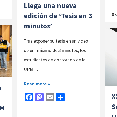
Llega una nueva
edición de ‘Tesis en 3
c
minutos’
Tras exponer su tesis en un vídeo
de un máximo de 3 minutos, los
estudiantes de doctorado de la
UPM…
Read more »
a
X
Fa
M
E
C
ce
as
m
o
S
PM
b
to
ai
m
U