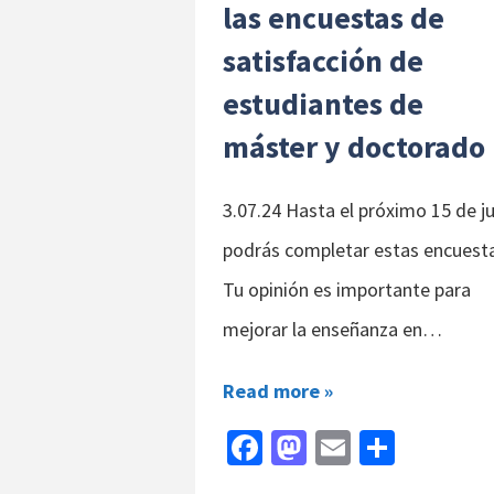
las encuestas de
satisfacción de
estudiantes de
máster y doctorado
3.07.24 Hasta el próximo 15 de ju
podrás completar estas encuest
Tu opinión es importante para
mejorar la enseñanza en…
Read more »
Fa
M
E
C
ce
as
m
o