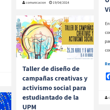
o
d
l
p
comunicacion
19/04/2024
V
o
o
ar
k
n
tir
Ent
co
pa
co
Re
Taller de diseño de
campañas creativas y
activismo social para
estudiantado de la
c
UPM