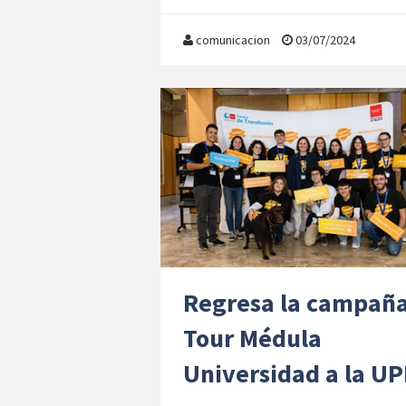
b
to
ai
m
o
d
l
p
comunicacion
03/07/2024
o
o
ar
k
n
tir
Regresa la campañ
Tour Médula
Universidad a la U