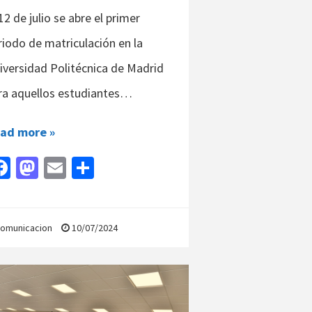
12 de julio se abre el primer
riodo de matriculación en la
iversidad Politécnica de Madrid
ra aquellos estudiantes…
ad more »
Fa
M
E
C
ce
as
m
o
b
to
ai
m
o
d
l
p
omunicacion
10/07/2024
o
o
ar
k
n
tir