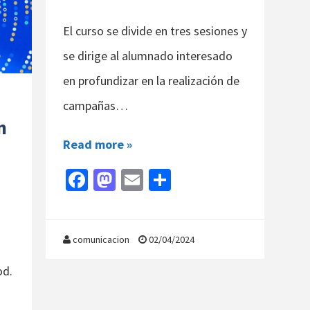
El curso se divide en tres sesiones y
se dirige al alumnado interesado
en profundizar en la realización de
campañas…
n
Read more »
Fa
M
E
C
ce
as
m
o
b
to
ai
m
o
d
l
p
comunicacion
02/04/2024
o
o
ar
od.
k
n
tir