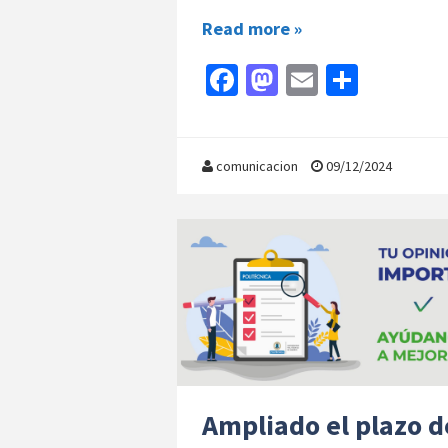
Read more »
Fa
M
E
C
ce
as
m
o
b
to
ai
m
o
d
l
p
comunicacion
09/12/2024
o
o
ar
k
n
tir
Ampliado el plazo d