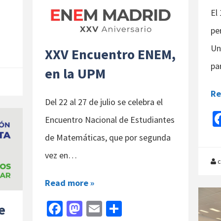
El 
pe
Un
XXV Encuentro ENEM,
pa
en la UPM
Re
Del 22 al 27 de julio se celebra el
Encuentro Nacional de Estudiantes
de Matemáticas, que por segunda
vez en…
c
Read more »
Fa
M
E
C
e