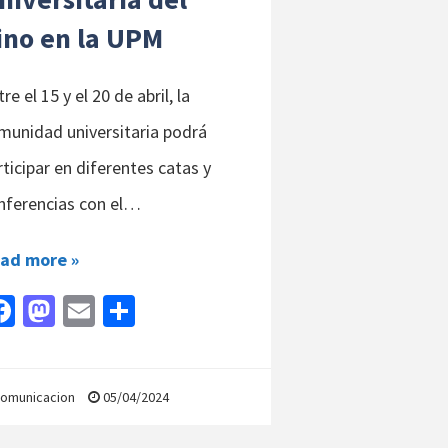
ino en la UPM
re el 15 y el 20 de abril, la
munidad universitaria podrá
rticipar en diferentes catas y
nferencias con el…
ad more »
Fa
M
E
C
ce
as
m
o
b
to
ai
m
o
d
l
p
omunicacion
05/04/2024
o
o
ar