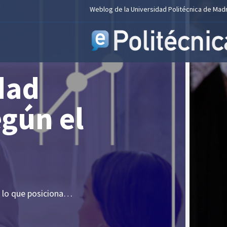
Weblog de la Universidad Politécnica de Mad
La UPM ac
las u
20.09.23 La UPM, “gran ejemp