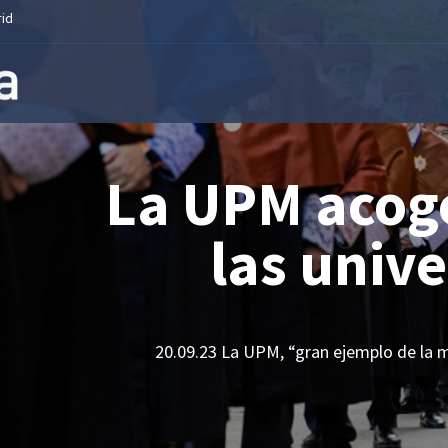
rid
oge la apertura d
niversidades madr
lo de la marca Madrid y de la marca España”. Así describió 
Fa
M
E
C
ce
as
m
o