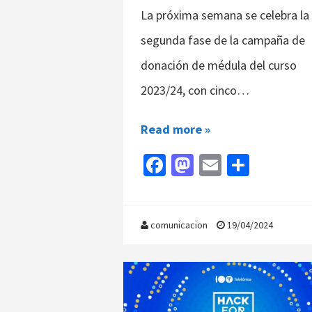
La próxima semana se celebra la
segunda fase de la campaña de
donación de médula del curso
2023/24, con cinco…
Read more »
Fa
M
E
C
ce
as
m
o
b
to
ai
m
o
d
l
p
comunicacion
19/04/2024
o
o
ar
k
n
tir