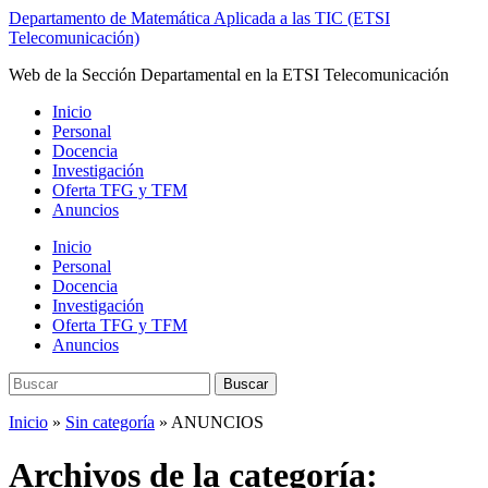
Saltar
Departamento de Matemática Aplicada a las TIC (ETSI
al
Telecomunicación)
contenido
Web de la Sección Departamental en la ETSI Telecomunicación
principal
Alternar
Inicio
el
Personal
menú
Docencia
móvil
Investigación
Oferta TFG y TFM
Anuncios
Inicio
Personal
Docencia
Investigación
Oferta TFG y TFM
Anuncios
Buscar:
Buscar
Inicio
»
Sin categoría
» ANUNCIOS
Archivos de la categoría: