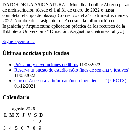
DATOS DE LA ASIGNATURA – Modalidad online Abierto plazo
de preinscripción (desde el 1 al 31 de enero de 2022 o hasta
completar el cupo de plazas). Comienzo del 2º cuatrimestre: marzo,
2022. Nombre de la asignatura: “Acceso a la información en
Ingeniería y Arquitectura: aplicación práctica de los recursos de la
Biblioteca Universitaria” Duración: Asignatura cuatrimestral […]
Sigue leyendo →
Últimas noticias publicadas
Préstamo y devoluciones de libros
11/03/2022
Reserva tu puesto de estudio (sólo fines de semana y festivos)
11/03/2022
Curso “Acceso a la información en Ingeniería…” (2 ECTS)
01/12/2021
Calendario
agosto 2026
L
M
X
J
V
S
D
1
2
3
4
5
6
7
8
9