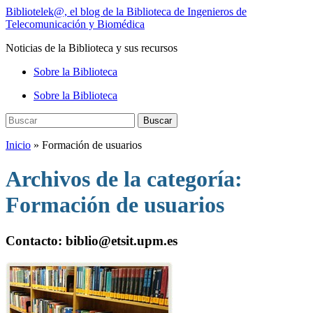
Saltar
Bibliotelek@, el blog de la Biblioteca de Ingenieros de
al
Telecomunicación y Biomédica
contenido
Noticias de la Biblioteca y sus recursos
principal
Alternar
Sobre la Biblioteca
el
Sobre la Biblioteca
menú
móvil
Buscar:
Buscar
Inicio
» Formación de usuarios
Archivos de la categoría:
Formación de usuarios
Contacto: biblio@etsit.upm.es