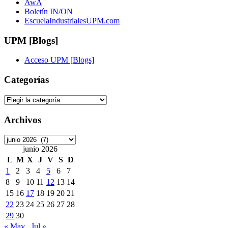
AwA
Boletín IN/ON
EscuelaIndustrialesUPM.com
UPM [Blogs]
Acceso UPM [Blogs]
Categorías
Categorías
Archivos
Archivos
junio 2026
L
M
X
J
V
S
D
1
2
3
4
5
6
7
8
9
10
11
12
13
14
15
16
17
18
19
20
21
22
23
24
25
26
27
28
29
30
« May
Jul »