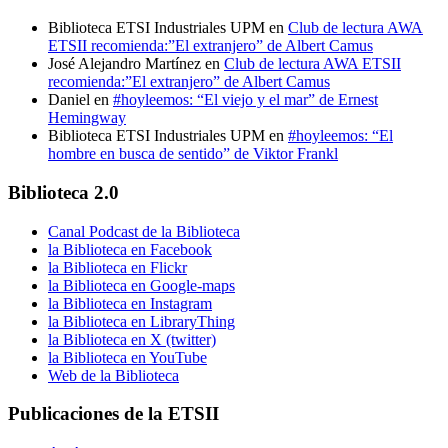
Biblioteca ETSI Industriales UPM
en
Club de lectura AWA
ETSII recomienda:”El extranjero” de Albert Camus
José Alejandro Martínez
en
Club de lectura AWA ETSII
recomienda:”El extranjero” de Albert Camus
Daniel
en
#hoyleemos: “El viejo y el mar” de Ernest
Hemingway
Biblioteca ETSI Industriales UPM
en
#hoyleemos: “El
hombre en busca de sentido” de Viktor Frankl
Biblioteca 2.0
Canal Podcast de la Biblioteca
la Biblioteca en Facebook
la Biblioteca en Flickr
la Biblioteca en Google-maps
la Biblioteca en Instagram
la Biblioteca en LibraryThing
la Biblioteca en X (twitter)
la Biblioteca en YouTube
Web de la Biblioteca
Publicaciones de la ETSII