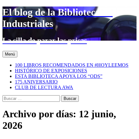
Saltar
El blog de la Biblioteca de
al
contenido
Industriales
La silla de parar las prisas
Menú
100 LIBROS RECOMENDADOS EN #HOYLEEMOS
HISTÓRICO DE EXPOSICIONES
ESTA BIBLIOTECA APOYA LOS “ODS”
175 ANIVERSARIO
CLUB DE LECTURA AWA
Buscar:
Archivo por días: 12 junio,
2026