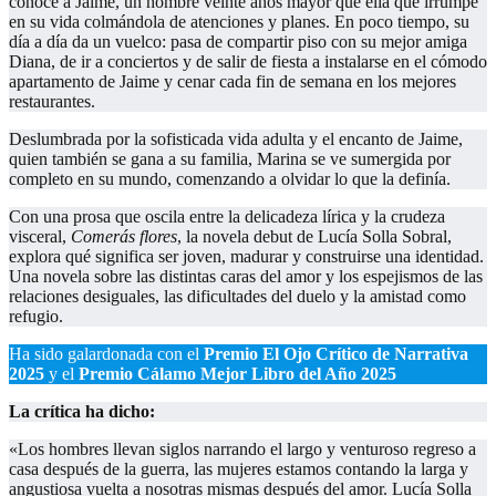
conoce a Jaime, un hombre veinte años mayor que ella que irrumpe
en su vida colmándola de atenciones y planes. En poco tiempo, su
día a día da un vuelco: pasa de compartir piso con su mejor amiga
Diana, de ir a conciertos y de salir de fiesta a instalarse en el cómodo
apartamento de Jaime y cenar cada fin de semana en los mejores
restaurantes.
Deslumbrada por la sofisticada vida adulta y el encanto de Jaime,
quien también se gana a su familia, Marina se ve sumergida por
completo en su mundo, comenzando a olvidar lo que la definía.
Con una prosa que oscila entre la delicadeza lírica y la crudeza
visceral,
Comerás flores
, la novela debut de Lucía Solla Sobral,
explora qué significa ser joven, madurar y construirse una identidad.
Una novela sobre las distintas caras del amor y los espejismos de las
relaciones desiguales, las dificultades del duelo y la amistad como
refugio.
Ha sido galardonada con el
Premio El Ojo Crítico de Narrativa
2025
y el
Premio Cálamo
Mejor Libro del Año 2025
La crítica ha dicho:
«Los hombres llevan siglos narrando el largo y venturoso regreso a
casa después de la guerra, las mujeres estamos contando la larga y
angustiosa vuelta a nosotras mismas después del amor. Lucía Solla