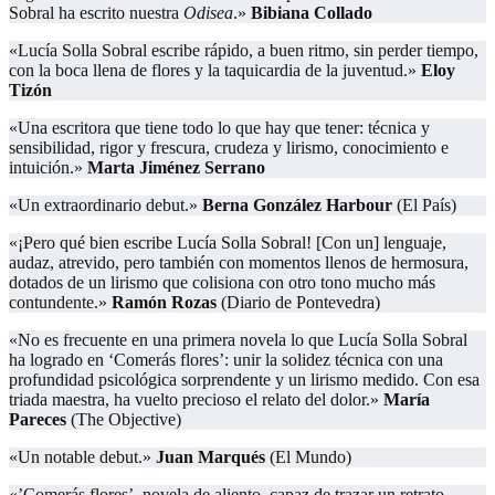
Sobral ha escrito nuestra
Odisea
.»
Bibiana Collado
«Lucía Solla Sobral escribe rápido, a buen ritmo, sin perder tiempo,
con la boca llena de flores y la taquicardia de la juventud.»
Eloy
Tizón
«Una escritora que tiene todo lo que hay que tener: técnica y
sensibilidad, rigor y frescura, crudeza y lirismo, conocimiento e
intuición.»
Marta Jiménez Serrano
«Un extraordinario debut.»
Berna González Harbour
(El País)
«¡Pero qué bien escribe Lucía Solla Sobral! [Con un] lenguaje,
audaz, atrevido, pero también con momentos llenos de hermosura,
dotados de un lirismo que colisiona con otro tono mucho más
contundente.»
Ramón Rozas
(Diario de Pontevedra)
«No es frecuente en una primera novela lo que Lucía Solla Sobral
ha logrado en ‘Comerás flores’: unir la solidez técnica con una
profundidad psicológica sorprendente y un lirismo medido. Con esa
triada maestra, ha vuelto precioso el relato del dolor.»
María
Pareces
(The Objective)
«Un notable debut.»
Juan Marqués
(El Mundo)
«’Comerás flores’, novela de aliento, capaz de trazar un retrato