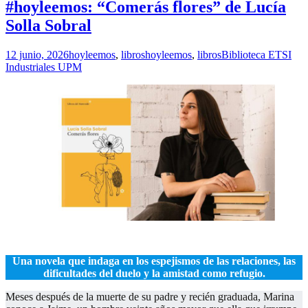
#hoyleemos: “Comerás flores” de Lucía
Solla Sobral
12 junio, 2026
hoyleemos
,
libros
hoyleemos
,
libros
Biblioteca ETSI
Industriales UPM
.
Una novela que indaga en los espejismos de las relaciones, las
dificultades del duelo y la amistad como refugio.
Meses después de la muerte de su padre y recién graduada, Marina