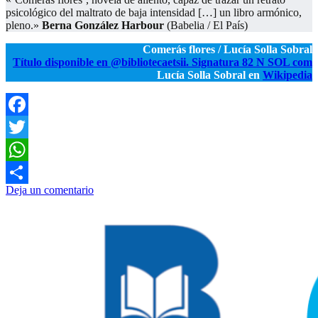
psicológico del maltrato de baja intensidad […] un libro armónico,
pleno.»
Berna González Harbour
(Babelia / El País)
Comerás flores / Lucía Solla Sobral
Título disponible en @bibliotecaetsii. Signatura 82 N SOL com
Lucía Solla Sobral en
Wikipedia
Facebook
Twitter
WhatsApp
Deja un comentario
Compartir