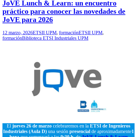
JoVE Lunch & Learn: un encuentro
práctico para conocer las novedades de
JoVE para 2026
12 marzo, 2026
ETSII UPM
,
formación
ETSII UPM
,
formación
Biblioteca ETSI Industriales UPM
El
jueves
26 de marzo
celebraremos en la
ETSI de Ingenieros
Industriales (Aula D)
una sesión
presencial
de aproximadamente
1
hora
que comenzará a las
9:30 h.
de
JoVE Lunch & Learn