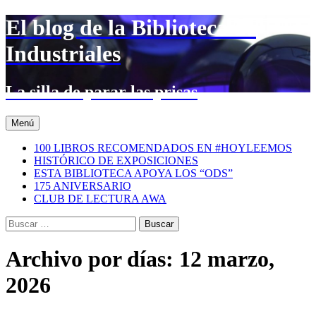
Saltar
El blog de la Biblioteca de
al
contenido
Industriales
La silla de parar las prisas
Menú
100 LIBROS RECOMENDADOS EN #HOYLEEMOS
HISTÓRICO DE EXPOSICIONES
ESTA BIBLIOTECA APOYA LOS “ODS”
175 ANIVERSARIO
CLUB DE LECTURA AWA
Buscar:
Archivo por días: 12 marzo,
2026