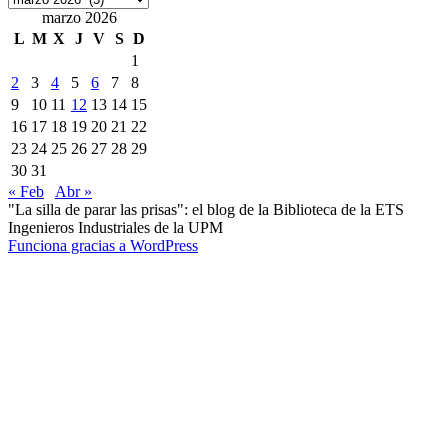
marzo 2026
L
M
X
J
V
S
D
1
2
3
4
5
6
7
8
9
10
11
12
13
14
15
16
17
18
19
20
21
22
23
24
25
26
27
28
29
30
31
« Feb
Abr »
"La silla de parar las prisas": el blog de la Biblioteca de la ETS
Ingenieros Industriales de la UPM
Funciona gracias a WordPress