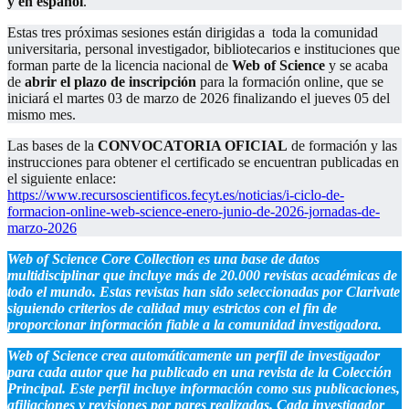
y en español
.
Estas tres próximas sesiones están dirigidas a toda la comunidad
universitaria, personal investigador, bibliotecarios e instituciones que
forman parte de la licencia nacional de
Web of Science
y se acaba
de
abrir el plazo de inscripción
para la formación online, que se
iniciará el martes 03 de marzo de 2026 finalizando el jueves 05 del
mismo mes.
Las bases de la
CONVOCATORIA OFICIAL
de formación y las
instrucciones para obtener el certificado se encuentran publicadas en
el siguiente enlace:
https://www.recursoscientificos.fecyt.es/noticias/i-ciclo-de-
formacion-online-web-science-enero-junio-de-2026-jornadas-de-
marzo-2026
Web of Science
Core Collection
es una base de datos
multidisciplinar que incluye más de 20.000 revistas académicas de
todo el mundo. Estas revistas han sido seleccionadas por Clarivate
siguiendo criterios de calidad muy estrictos con el fin de
proporcionar información fiable a la comunidad investigadora.
Web of Science
crea automáticamente un perfil de investigador
para cada autor que ha publicado en una revista de la Colección
Principal. Este perfil incluye información como sus publicaciones,
afiliaciones y revisiones por pares realizadas. Cada investigador