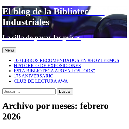
Saltar
El blog de la Biblioteca de
al
contenido
Industriales
La silla de parar las prisas
Menú
100 LIBROS RECOMENDADOS EN #HOYLEEMOS
HISTÓRICO DE EXPOSICIONES
ESTA BIBLIOTECA APOYA LOS “ODS”
175 ANIVERSARIO
CLUB DE LECTURA AWA
Buscar:
Archivo por meses: febrero
2026