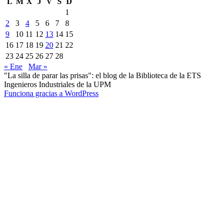
L
M
X
J
V
S
D
1
2
3
4
5
6
7
8
9
10
11
12
13
14
15
16
17
18
19
20
21
22
23
24
25
26
27
28
« Ene
Mar »
"La silla de parar las prisas": el blog de la Biblioteca de la ETS
Ingenieros Industriales de la UPM
Funciona gracias a WordPress