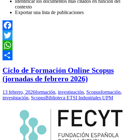
Identificar los documentos más citados en función del
contexto
Exportar una lista de publicaciones
Facebook
Twitter
WhatsApp
Compartir
Ciclo de Formación Online Scopus
(jornadas de febrero 2026)
13 febrero, 2026
formación
,
investigación
,
Scopus
formación
,
investigación
,
Scopus
Biblioteca ETSI Industriales UPM