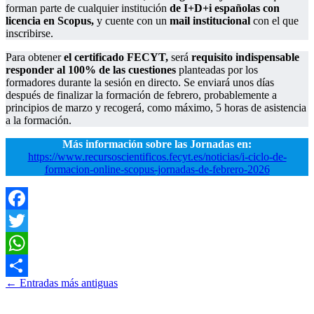
forman parte de cualquier institución
de I+D+i españolas con
licencia en Scopus,
y cuente con un
mail institucional
con el que
inscribirse.
Para obtener
el certificado FECYT,
será
requisito indispensable
responder al 100% de las cuestiones
planteadas por los
formadores durante la sesión en directo. Se enviará unos días
después de finalizar la formación de febrero, probablemente a
principios de marzo y recogerá, como máximo, 5 horas de asistencia
a la formación.
Más información sobre las Jornadas en:
https://www.recursoscientificos.fecyt.es/noticias/i-ciclo-de-
formacion-online-scopus-jornadas-de-febrero-2026
Facebook
Twitter
WhatsApp
Ir
←
Entradas más antiguas
Compartir
a